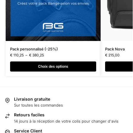
Pack personnalisé (-25%)
Pack Nova
€
110,25
–
€
380,25
€
215,00
Choix des options
Livraison gratuite
Sur toutes les commandes
Retours faciles
14 jours à la réception de votre colis pour changer d'avis
Service Client