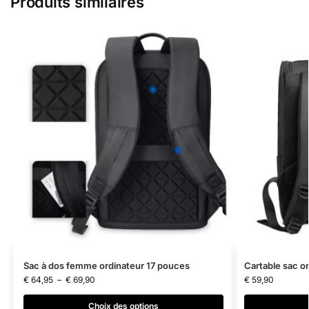
Produits similaires
Sac à dos femme ordinateur 17 pouces
Cartable sac o
€
64,95
–
€
69,90
€
59,90
Choix des options